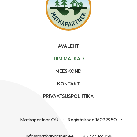
AVALEHT
TIIMIMATKAD
MEESKOND
KONTAKT
PRIVAATSUSPOLIITIKA
Matkapartner OÜ
Registrikood 16292950
info@matkapartner.ee
+372 5165154