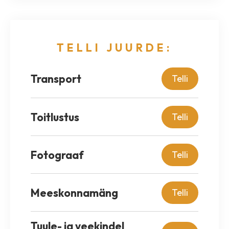
TELLI JUURDE:
Transport
Telli
Toitlustus
Telli
Fotograaf
Telli
Meeskonnamäng
Telli
Tuule- ja veekindel