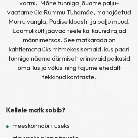
vormi. Mõne tunniga jõuame palju-
vaatame üle Rummu Tuhamäe, mahajäetud
Murru vangla, Padise kloostri ja palju muud.
Loomulikult jäävad teele ka kaunid rajad
männimetsas. See matkarada on
kahtlemata üks mitmekesisemaid, kus paari
tunniga näeme äärmiselt erinevaid paikasid
oma ilus ja võlus ning tajume ehedalt
tekkinud kontraste.
Kellele matk sobib?
meeskonnaürituseks
aktiivseks sünnipäevaks