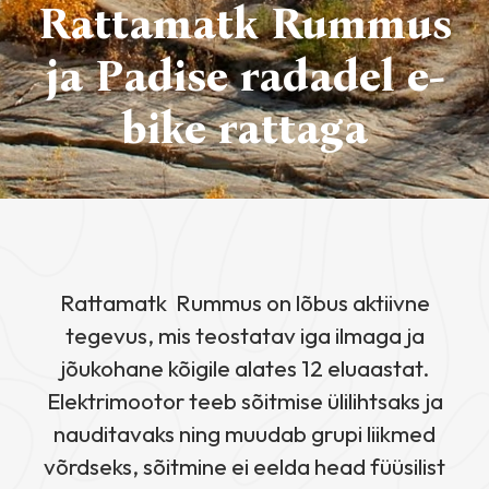
Rattamatk Rummus
ja Padise radadel e-
bike rattaga
Rattamatk Rummus on lõbus aktiivne
tegevus, mis teostatav iga ilmaga ja
jõukohane kõigile alates 12 eluaastat.
Elektrimootor teeb sõitmise ülilihtsaks ja
nauditavaks ning muudab grupi liikmed
võrdseks, sõitmine ei eelda head füüsilist