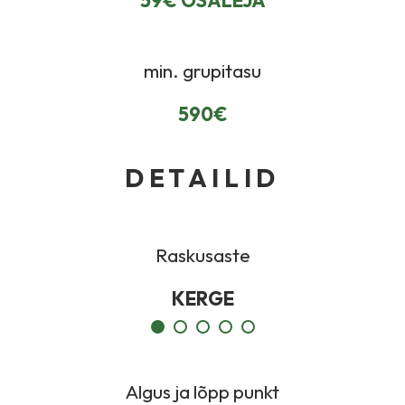
59€ OSALEJA
min. grupitasu
590€
DETAILID
Raskusaste
KERGE
Algus ja lõpp punkt