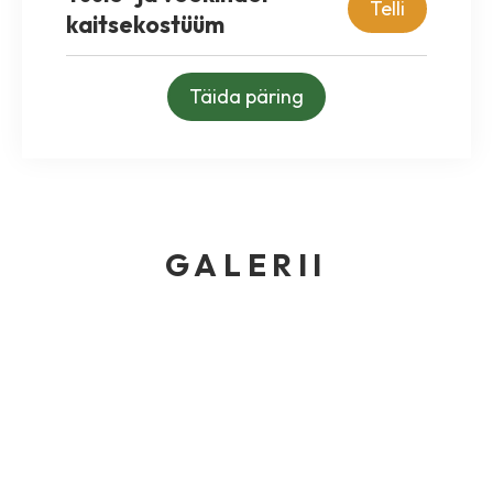
Telli
kaitsekostüüm
Täida päring
GALERII