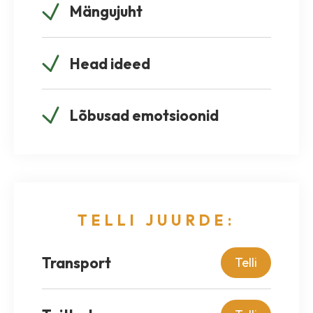
Mängujuht
Head ideed
Lõbusad emotsioonid
TELLI JUURDE:
Transport
Telli