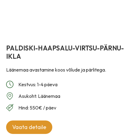
PALDISKI-HAAPSALU-VIRTSU-PÄRNU-
IKLA
Läänemaa avastamine koos võlude ja pärlitega.
Kestvus: 1-4 päeva
Asukoht: Läänemaa
Hind: 550€ / päev
Vaata detaile