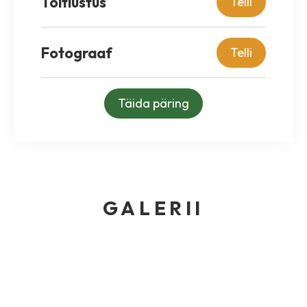
Toitlustus
Telli
Fotograaf
Telli
Täida päring
GALERII