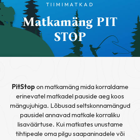
TIIMIMATKAD
Matkamäng PIT
STOP
PitStop
on matkamäng mida korraldame
erinevatel matkadel pauside aeg koos
mängujuhiga. Lõbusad seltskonnamängud
pausidel annavad matkale korraliku
lisaväärtuse. Kui matkates unustame
tihtipeale oma pilgu saapaninadele või